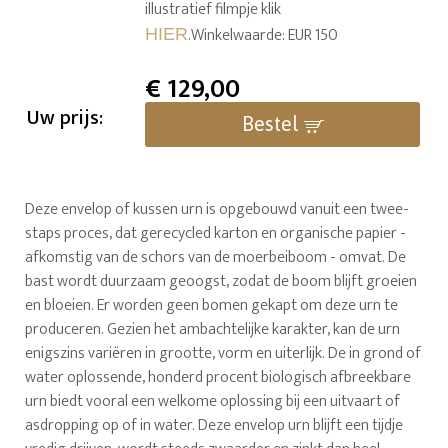
illustratief filmpje klik
.Winkelwaarde: EUR 150
HIER
€
129,00
Uw prijs:
Bestel
Deze envelop of kussen urn is opgebouwd vanuit een twee-
staps proces, dat gerecycled karton en organische papier -
afkomstig van de schors van de moerbeiboom - omvat. De
bast wordt duurzaam geoogst, zodat de boom blijft groeien
en bloeien. Er worden geen bomen gekapt om deze urn te
produceren. Gezien het ambachtelijke karakter, kan de urn
enigszins variëren in grootte, vorm en uiterlijk. De in grond of
water oplossende, honderd procent biologisch afbreekbare
urn biedt vooral een welkome oplossing bij een uitvaart of
asdropping op of in water. Deze envelop urn blijft een tijdje