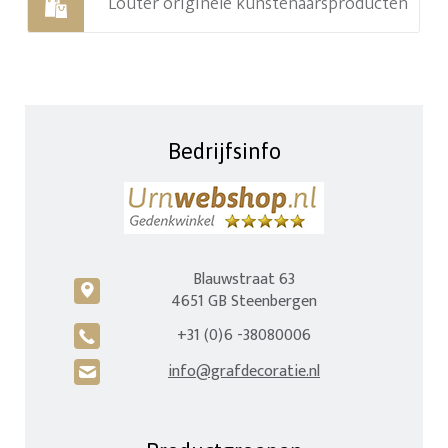
Louter originele kunstenaarsproducten
Bedrijfsinfo
Blauwstraat 63
c
4651 GB Steenbergen
+31 (0)6 -38080006
A
info@grafdecoratie.nl
H