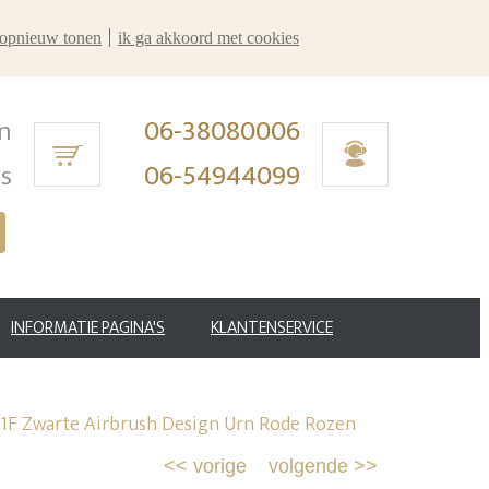
r opnieuw tonen
ik ga akkoord met cookies
n
06-38080006
ms
06-54944099
INFORMATIE PAGINA'S
KLANTENSERVICE
1F Zwarte Airbrush Design Urn Rode Rozen
<<
vorige
volgende
>>