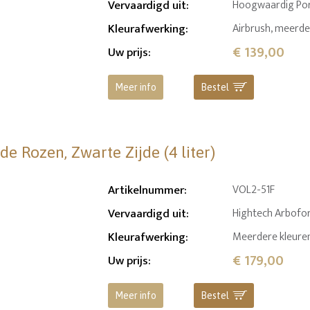
Vervaardigd uit
:
Hoogwaardig Por
Kleurafwerking
:
Airbrush, meerde
€ 139,00
Uw prijs
:
Meer info
Bestel
e Rozen, Zwarte Zijde (4 liter)
Artikelnummer
:
VOL2-51F
Vervaardigd uit
:
Hightech Arbofor
Kleurafwerking
:
Meerdere kleuren
€ 179,00
Uw prijs
:
Meer info
Bestel