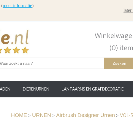
 (
meer informatie
)
late
Winkelwage
(0) ite
Zoeken
RADEN
DIERENURNEN
LANTAARNS EN GRAFDECORATIE
>
>
>
VOL-5
HOME
URNEN
Airbrush Designer Urnen