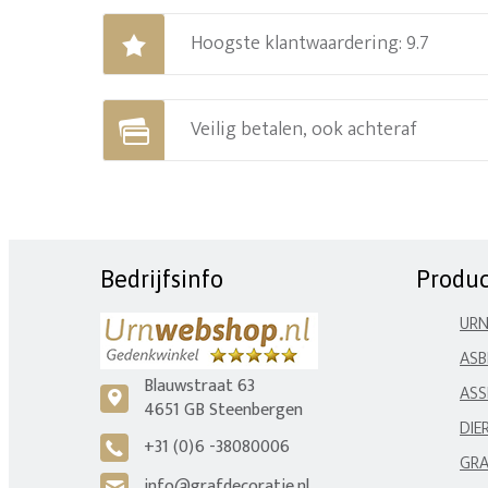
Hoogste klantwaardering: 9.7
Veilig betalen, ook achteraf
Bedrijfsinfo
Produ
UR
ASB
Blauwstraat 63
ASS
c
4651 GB Steenbergen
DIE
+31 (0)6 -38080006
A
GRA
info@grafdecoratie.nl
H