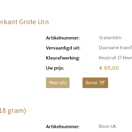
erkant Grote Urn
Artikelnummer
:
GravureUrn
Vervaardigd uit
:
Duurzame transfer
Kleurafwerking
:
Keuze uit 27 kleu
€ 69,00
Uw prijs
:
Meer info
Bestel
(18 gram)
Artikelnummer
:
Bison-UK