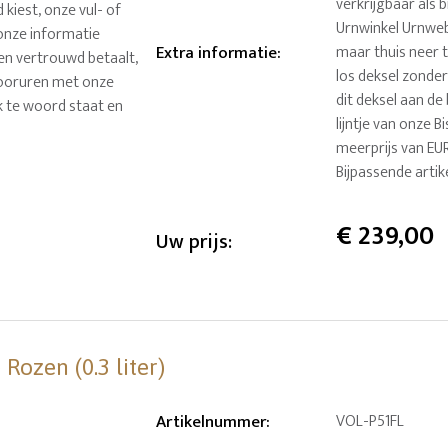
verkrijgbaar als 
kiest, onze vul- of
Urnwinkel Urnweb
onze informatie
Extra informatie
:
maar thuis neer 
 en vertrouwd betaalt,
los deksel zonder
ntooruren met onze
dit deksel aan de
k te woord staat en
lijntje van onze 
meerprijs van EUR
Bijpassende arti
€
239,00
Uw prijs:
Rozen (0.3 liter)
Artikelnummer
:
VOL-P51FL