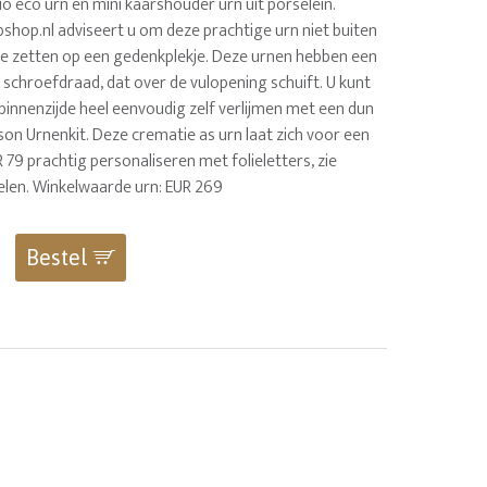
bio eco urn en mini kaarshouder urn uit porselein.
shop.nl adviseert u om deze prachtige urn niet buiten
te zetten op een gedenkplekje. Deze urnen hebben een
 schroefdraad, dat over de vulopening schuift. U kunt
 binnenzijde heel eenvoudig zelf verlijmen met een dun
Bison Urnenkit. Deze crematie as urn laat zich voor een
 79 prachtig personaliseren met folieletters, zie
kelen. Winkelwaarde urn: EUR 269
Bestel