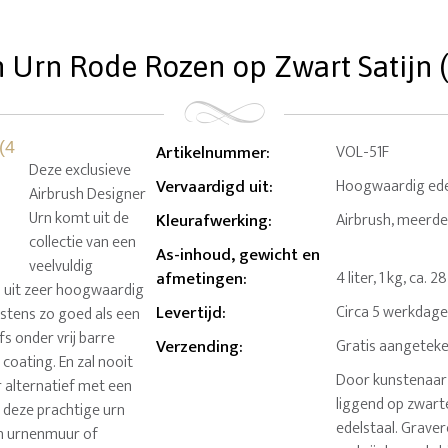
 Urn Rode Rozen op Zwart Satijn (4
Artikelnummer
:
VOL-51F
Deze exclusieve
Vervaardigd uit
:
Hoogwaardig ede
Airbrush Designer
Urn komt uit de
Kleurafwerking
:
Airbrush, meerde
collectie van een
As-inhoud, gewicht en
veelvuldig
afmetingen
:
4 liter, 1 kg, ca. 2
d uit zeer hoogwaardig
Levertijd
:
Circa 5 werkdag
instens zo goed als een
fs onder vrij barre
Verzending
:
Gratis aangeteke
ating. En zal nooit
Door kunstenaar 
r alternatief met een
liggend op zwarte
 deze prachtige urn
edelstaal. Graver
en urnenmuur of