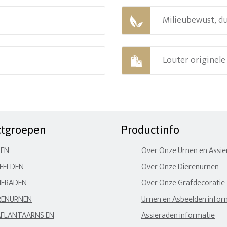
Milieubewust, d
Louter originel
ctgroepen
Productinfo
NEN
Over Onze Urnen en Assi
EELDEN
Over Onze Dierenurnen
IERADEN
Over Onze Grafdecoratie
RENURNEN
Urnen en Asbeelden infor
FLANTAARNS EN
Assieraden informatie