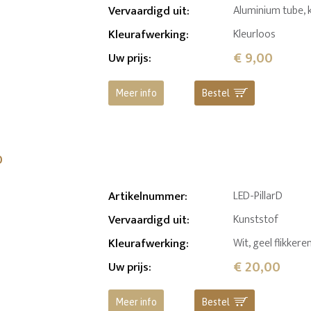
Vervaardigd uit
:
Aluminium tube, 
Kleurafwerking
:
Kleurloos
€ 9,00
Uw prijs
:
Meer info
Bestel
o
Artikelnummer
:
LED-PillarD
Vervaardigd uit
:
Kunststof
Kleurafwerking
:
Wit, geel flikker
€ 20,00
Uw prijs
:
Meer info
Bestel