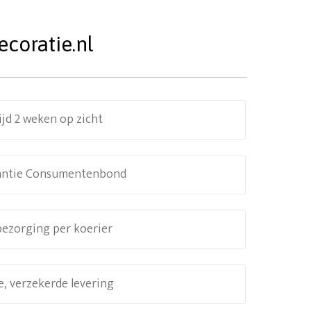
coratie.nl
ijd 2 weken op zicht
antie Consumentenbond
 bezorging per koerier
e, verzekerde levering