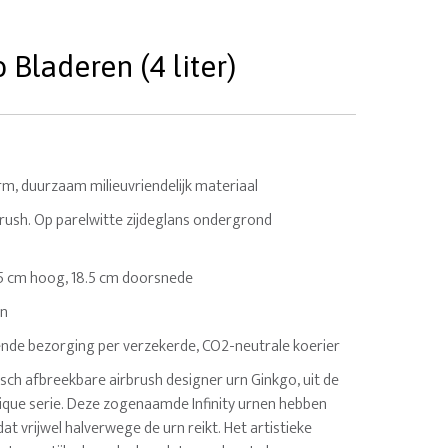
Bladeren (4 liter)
m, duurzaam milieuvriendelijk materiaal
rbrush. Op parelwitte zijdeglans ondergrond
27.5 cm hoog, 18.5 cm doorsnede
en
nde bezorging per verzekerde, CO2-neutrale koerier
isch afbreekbare airbrush designer urn Ginkgo, uit de
ique serie. Deze zogenaamde Infinity urnen hebben
dat vrijwel halverwege de urn reikt. Het artistieke