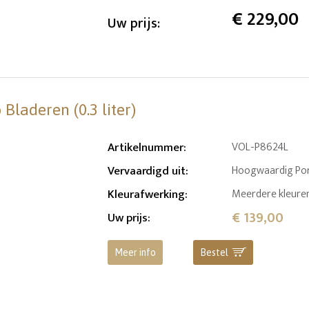
€
229,00
Uw prijs:
Bladeren (0.3 liter)
Artikelnummer
:
VOL-P8624L
Vervaardigd uit
:
Hoogwaardig Por
Kleurafwerking
:
Meerdere kleuren
€ 139,00
Uw prijs
:
Meer info
Bestel