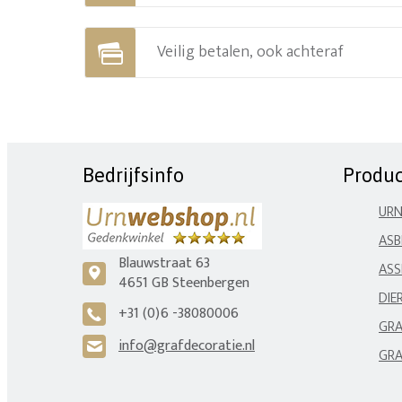
Veilig betalen, ook achteraf
Bedrijfsinfo
Produ
UR
ASB
Blauwstraat 63
ASS
c
4651 GB Steenbergen
DIE
+31 (0)6 -38080006
A
GRA
info@grafdecoratie.nl
H
GRA