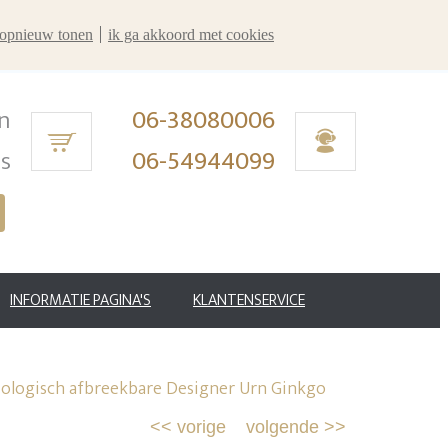
r opnieuw tonen
ik ga akkoord met cookies
n
06-38080006
ms
06-54944099
INFORMATIE PAGINA'S
KLANTENSERVICE
iologisch afbreekbare Designer Urn Ginkgo
<<
vorige
volgende
>>