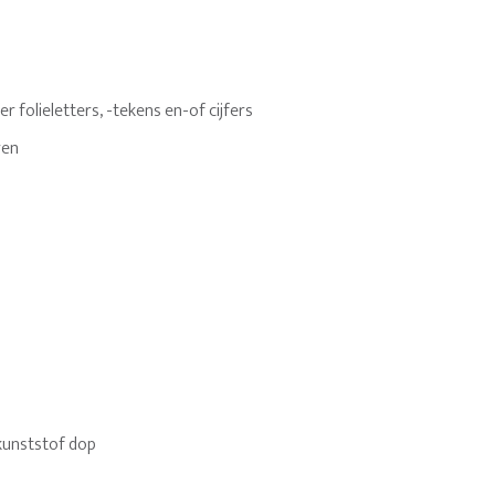
 folieletters, -tekens en-of cijfers
ren
kunststof dop