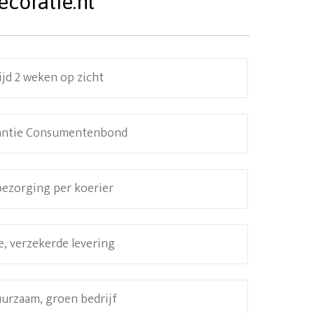
coratie.nl
ijd 2 weken op zicht
antie Consumentenbond
 bezorging per koerier
e, verzekerde levering
uurzaam, groen bedrijf