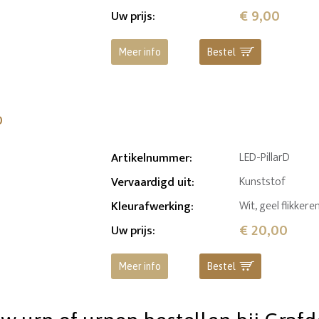
€ 9,00
Uw prijs
:
Meer info
Bestel
o
Artikelnummer
:
LED-PillarD
Vervaardigd uit
:
Kunststof
Kleurafwerking
:
Wit, geel flikker
€ 20,00
Uw prijs
:
Meer info
Bestel