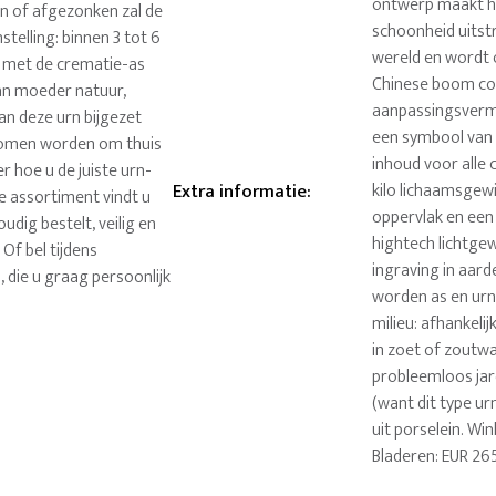
ontwerp maakt he
en of afgezonken zal de
schoonheid uitst
telling: binnen 3 tot 6
wereld en wordt
n met de crematie-as
Chinese boom co
n moeder natuur,
aanpassingsverm
an deze urn bijgezet
een symbool van 
nomen worden om thuis
inhoud voor alle
er hoe u de juiste urn-
Extra informatie
:
kilo lichaamsgewi
re assortiment vindt u
oppervlak en een
udig bestelt, veilig en
hightech lichtgew
 Of bel tijdens
ingraving in aard
die u graag persoonlijk
worden as en urn
milieu: afhankeli
in zoet of zoutw
probleemloos jar
(want dit type ur
uit porselein. W
Bladeren: EUR 26