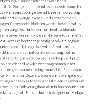
t een stijlvol aandenken dat zowel rust als
raalt. De Ginkgo staat bekend als de oudste boom ter
 ook wel levensboom genoemd. Deze van oorsprong
mbineert een lange levensduur, duurzaamheid en
ogen. De verdeelde bladeren worden beschouwd als
yin en yang. Deze bijzondere urn heeft voldoende
 crematie-as van een volwassen dierbare tot en met 95
cht. Deze urn heeft een prachtig parelwit zijdeglans
 unieke vorm. Hij is opgebouwd uit Arboform, een
icht materiaal van natuurlijke oorsprong. Dat na
e of verzinking in water oplost na verloop van tijd. Zo
 op een vriendelijke wijze weer opgenomen in het
jk van de grondsamenstelling: binnen 3 tot 6 maanden,
ater binnen 3 uur. Deze afwasbare urn is overigens ook
enlang binnenshuis toepasbaar. Of in een columbarium
n roest niet). Ook verkrijgbaar als mini kaarshouder urn
inkelwaarde grote Florique bio-eco designer urn Ginkgo
5