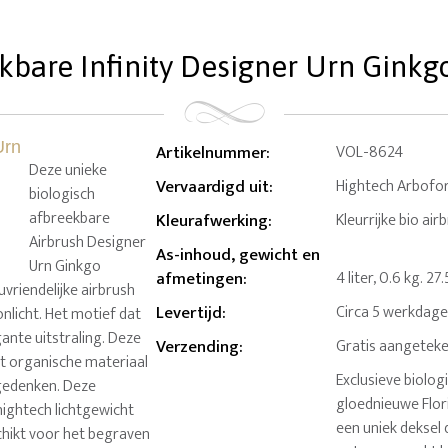
kbare Infinity Designer Urn Ginkgo 
Artikelnummer
:
VOL-8624
Deze unieke
Vervaardigd uit
:
Hightech Arbofor
biologisch
afbreekbare
Kleurafwerking
:
Kleurrijke bio ai
Airbrush Designer
As-inhoud, gewicht en
Urn Ginkgo
afmetingen
:
4 liter, 0.6 kg. 
vriendelijke airbrush
Levertijd
:
Circa 5 werkdag
zonlicht. Het motief dat
ante uitstraling. Deze
Verzending
:
Gratis aangeteke
it organische materiaal
Exclusieve biolog
 gedenken. Deze
gloednieuwe Flor
hightech lichtgewicht
een uniek deksel 
chikt voor het begraven