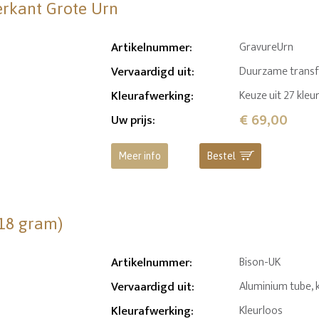
erkant Grote Urn
Artikelnummer
:
GravureUrn
Vervaardigd uit
:
Duurzame transfer
Kleurafwerking
:
Keuze uit 27 kleu
€ 69,00
Uw prijs
:
Meer info
Bestel
(18 gram)
Artikelnummer
:
Bison-UK
Vervaardigd uit
:
Aluminium tube, 
Kleurafwerking
:
Kleurloos