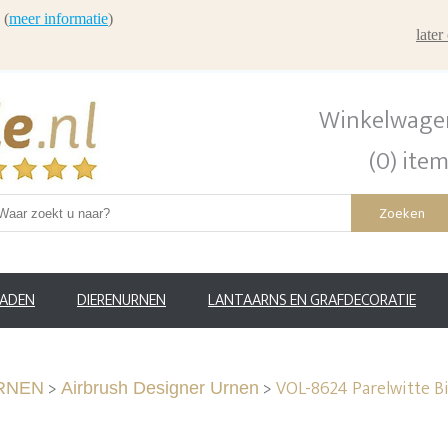
 (
meer informatie
)
late
Winkelwage
(0) ite
Zoeken
RADEN
DIERENURNEN
LANTAARNS EN GRAFDECORATIE
>
>
VOL-8624 Parelwitte B
RNEN
Airbrush Designer Urnen