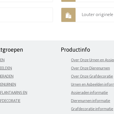
Louter originel
ctgroepen
Productinfo
NEN
Over Onze Urnen en Assi
EELDEN
Over Onze Dierenurnen
IERADEN
Over Onze Grafdecoratie
RENURNEN
Urnen en Asbeelden infor
FLANTAARNS EN
Assieraden informatie
FDECORATIE
Dierenurnen informatie
Grafdecoratie informatie