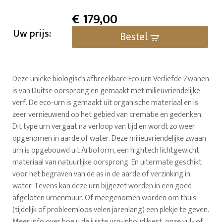
€
179,00
Uw prijs:
Bestel
Deze unieke biologisch afbreekbare Eco urn Verliefde Zwanen
is van Duitse oorsprong en gemaakt met milieuvriendelijke
verf. De eco-urn is gemaakt uit organische materiaal en is
zeer vernieuwend op het gebied van crematie en gedenken.
Dit type urn vergaat na verloop van tijd en wordt zo weer
opgenomen in aarde of water. Deze milieuvriendelijke zwaan
urn is opgebouwd uit Arboform, een hightech lichtgewicht
materiaal van natuurlijke oorsprong. En uitermate geschikt
voor het begraven van de as in de aarde of verzinking in
water. Tevens kan deze urn bijgezet worden in een goed
afgeloten urnenmuur. Of meegenomen worden om thuis
(tijdelijk of probleemloos velen jarenlang) een plekje te geven.
Meer info over hoe u de juiste urn-inhoud kiest, onze vul- of