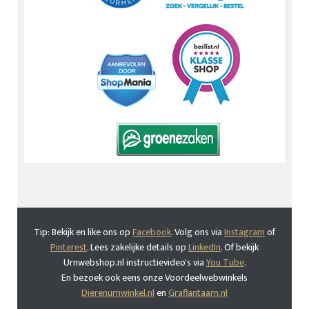
Tip: Bekijk en like ons op
Facebook
. Volg ons via
Instagram
of
Pinterest
. Lees zakelijke details op
LinkedIn
. Of bekijk
Urnwebshop.nl instructievideo's via
You Tube
.
En bezoek ook eens onze Voordeelwebwinkels
Dierenurnwinkel.nl
en
Graflantaarn.nl