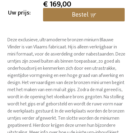
€
169,00
Uw prijs:
Bestel
Deze exclusieve, ultramoderne bronzen miniurn Blauwe
Vlinder is van Vlaams fabricaat. Hij is alleen verkrijgbaar in
mini formaat, voor de asverdeling onder nabestaanden. Deze
urntjes zijn zowel buiten als binnen toepasbaar, zo goed als
onderhoudsvrij en kenmerken zich door een utrastrakke,
eigentijdse vormgeving en een hoge graad van afwerking en
design. Het vervaardigen van deze bronzen mini urnen begint
met het maken van een mal uit gips. Zodra de mal gereed is,
wordt in de opening het vloeibare brons gegoten. Na stolling
wordt het gips eraf geborsteld en wordt de ruwe vorm naar
de werkplaats gestuurd. In de werkplaats worden de bronzen
urntjes verder afgewerkt. Ten slotte worden de miniurnen
gepatineerd. Hierdoor krijgen deze urnen hun bijzondere
uitstraling. Meer info over hoe u de juiste urn-inhoud kiest,