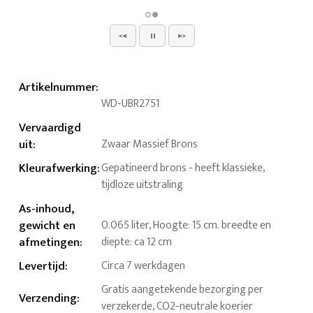
Artikelnummer
:
WD-UBR2751
Vervaardigd
uit
:
Zwaar Massief Brons
Kleurafwerking
:
Gepatineerd brons - heeft klassieke,
tijdloze uitstraling
As-inhoud,
gewicht en
0.065 liter, Hoogte: 15 cm. breedte en
afmetingen
:
diepte: ca 12 cm
Levertijd
:
Circa 7 werkdagen
Gratis aangetekende bezorging per
Verzending
:
verzekerde, CO2-neutrale koerier