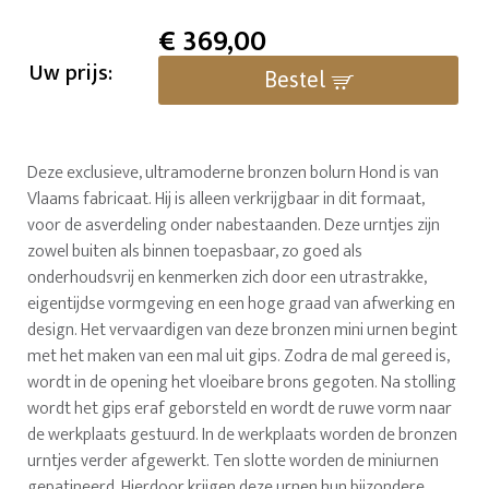
€
369,00
Uw prijs:
Bestel
Deze exclusieve, ultramoderne bronzen bolurn Hond is van
Vlaams fabricaat. Hij is alleen verkrijgbaar in dit formaat,
voor de asverdeling onder nabestaanden. Deze urntjes zijn
zowel buiten als binnen toepasbaar, zo goed als
onderhoudsvrij en kenmerken zich door een utrastrakke,
eigentijdse vormgeving en een hoge graad van afwerking en
design. Het vervaardigen van deze bronzen mini urnen begint
met het maken van een mal uit gips. Zodra de mal gereed is,
wordt in de opening het vloeibare brons gegoten. Na stolling
wordt het gips eraf geborsteld en wordt de ruwe vorm naar
de werkplaats gestuurd. In de werkplaats worden de bronzen
urntjes verder afgewerkt. Ten slotte worden de miniurnen
gepatineerd. Hierdoor krijgen deze urnen hun bijzondere