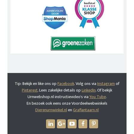
Tip: Bekijk en like ons op
Facebook
. Volg ons via
Instagram
of
Pinterest
. Lees zakelijke details op
LinkedIn
. Of bekijk
Urnwebshop.nl instructievideo's via
You Tube
.
En bezoek ook eens onze Voordeelwebwinkels
Dierenurnwinkel.nl
en
Graflantaarn.nl