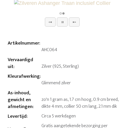
Artikelnummer
:
AHC064
Vervaardigd
uit
:
Zilver (925, Sterling)
Kleurafwerking
:
Glimmend zilver
As-inhoud,
gewicht en
zo'n 1 gram as, 1.7 cm hoog, 0.9 cm breed,
afmetingen
:
dikte 4 mm, collier 50 cm lang, 2.1 mm dik
Levertijd
:
Circa 5 werkdagen
Gratis aangetekende bezorging per