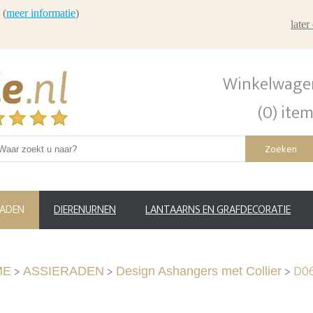
 (
meer informatie
)
late
Winkelwage
(0) ite
Zoeken
RADEN
DIERENURNEN
LANTAARNS EN GRAFDECORATIE
>
>
>
D06
ME
ASSIERADEN
Design Ashangers met Collier