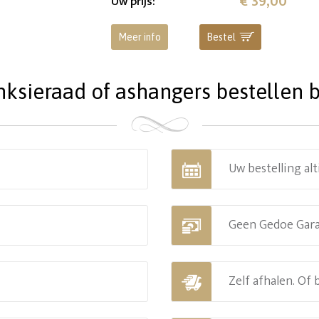
€ 39,00
Uw prijs
:
Meer info
Bestel
ieraad of ashangers bestellen bi
Uw bestelling alt
Geen Gedoe Gar
Zelf afhalen. Of