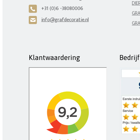
DIE
+31 (0)6 -38080006
A
GRA
info@grafdecoratie.nl
H
GRA
Klantwaardering
Bedrij