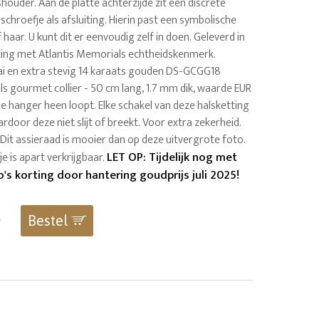
houder. Aan de platte achterzijde zit een discrete
chroefje als afsluiting. Hierin past een symbolische
 haar. U kunt dit er eenvoudig zelf in doen. Geleverd in
ing met Atlantis Memorials echtheidskenmerk.
raai en extra stevig 14 karaats gouden DS-GCGG18
s gourmet collier - 50 cm lang, 1.7 mm dik, waarde EUR
de hanger heen loopt. Elke schakel van deze halsketting
rdoor deze niet slijt of breekt. Voor extra zekerheid.
 Dit assieraad is mooier dan op deze uitvergrote foto.
LET OP: Tijdelijk nog met
je is apart verkrijgbaar.
's korting door hantering goudprijs juli 2025!
0
Bestel