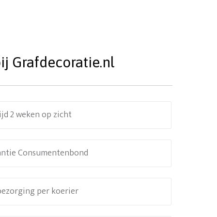
j Grafdecoratie.nl
ijd 2 weken op zicht
antie Consumentenbond
 bezorging per koerier