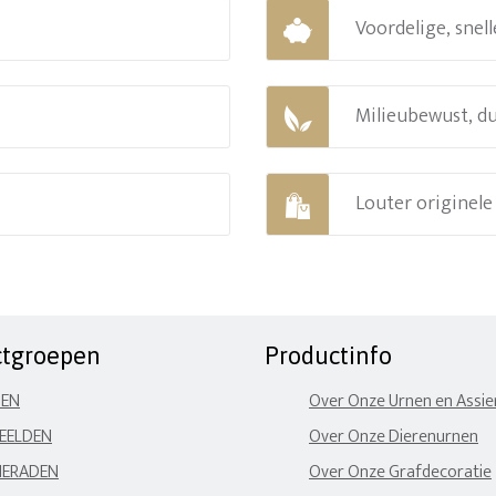
Voordelige, snell
Milieubewust, d
Louter originel
ctgroepen
Productinfo
NEN
Over Onze Urnen en Assi
EELDEN
Over Onze Dierenurnen
IERADEN
Over Onze Grafdecoratie