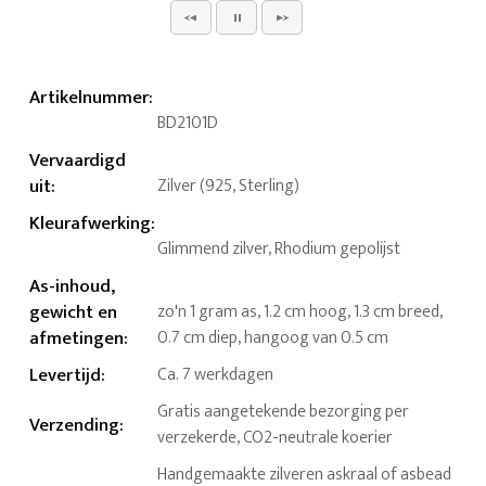
Artikelnummer
:
BD2101D
Vervaardigd
uit
:
Zilver (925, Sterling)
Kleurafwerking
:
Glimmend zilver, Rhodium gepolijst
As-inhoud,
gewicht en
zo'n 1 gram as, 1.2 cm hoog, 1.3 cm breed,
afmetingen
:
0.7 cm diep, hangoog van 0.5 cm
Levertijd
:
Ca. 7 werkdagen
Gratis aangetekende bezorging per
Verzending
:
verzekerde, CO2-neutrale koerier
Handgemaakte zilveren askraal of asbead