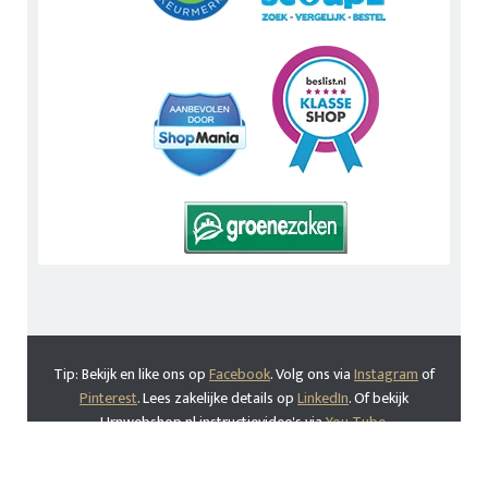
Tip: Bekijk en like ons op
Facebook
. Volg ons via
Instagram
of
Pinterest
. Lees zakelijke details op
LinkedIn
. Of bekijk
Urnwebshop.nl instructievideo's via
You Tube
.
En bezoek ook eens onze Voordeelwebwinkels
Dierenurnwinkel.nl
en
Graflantaarn.nl