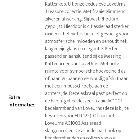
Kattenkop. Uit onze exclusieve LoveUrns
Treasure collectie. Met fraaie glimmend
zilveren afwerking. Slijtvast Rhodium
gepolijst. Hierdoor is dit assieraad sterker,
oxideert het niet, is het niet gevoelig voor
atmosferische invloeden en behoudt het
langer zijn glans en elegantie. Perfect
passend en aansluitend bij de Messing
Kattenurnen van LoveUrns. Met holle
ruimte voor symbolische hoeveelheid as
of haar. Vulbaar en eenvoudig afsluitbaar
met een imbusschroefje aan de
achterzijde. Deze askraal past perfect op
Extra
de hier afgebeelde, zeer fraaie AC1001
informatie
:
bedelarmband van LoveUrns (deze is bij te
bestellen voor EUR 125). Of aan het
LoveUrns AC1003 Assieraad
slangencollier. De asbedel past ook op
bedelarmbanden en colliers van o.a.