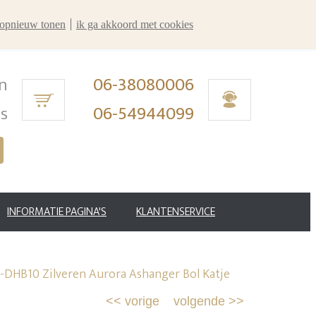
r opnieuw tonen
ik ga akkoord met cookies
n
06-38080006
ms
06-54944099
INFORMATIE PAGINA'S
KLANTENSERVICE
-DHB10 Zilveren Aurora Ashanger Bol Katje
<<
vorige
volgende
>>