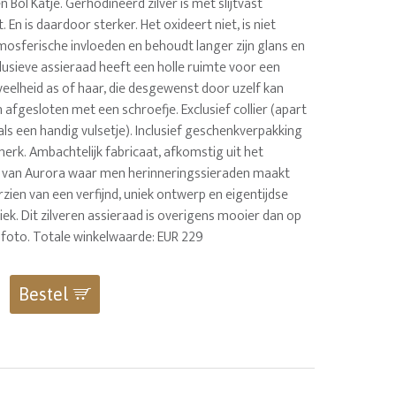
 Bol Katje. Gerhodineerd zilver is met slijtvast
 En is daardoor sterker. Het oxideert niet, is niet
mosferische invloeden en behoudt langer zijn glans en
clusieve assieraad heeft een holle ruimte voor een
eelheid as of haar, die desgewenst door uzelf kan
afgesloten met een schroefje. Exclusief collier (apart
 als een handig vulsetje). Inclusief geschenkverpakking
erk. Ambachtelijk fabricaat, afkomstig uit het
rs van Aurora waar men herinneringssieraden maakt
rzien van een verfijnd, uniek ontwerp en eigentijdse
ek. Dit zilveren assieraad is overigens mooier dan op
 foto. Totale winkelwaarde: EUR 229
Bestel