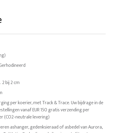
e
ing)
 Gerhodineerd
. 2 bij 2 cm
en
ging per koerier, met Track & Trace. Uw bijdrage in de
estellingen vanaf EUR 150 gratis verzending per
er (CO2-neutrale levering)
veren ashanger, gedenksieraad of asbedel van Aurora,