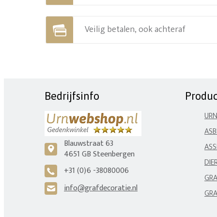
Veilig betalen, ook achteraf
Bedrijfsinfo
Produ
UR
ASB
Blauwstraat 63
ASS
c
4651 GB Steenbergen
DIE
+31 (0)6 -38080006
A
GRA
info@grafdecoratie.nl
H
GRA