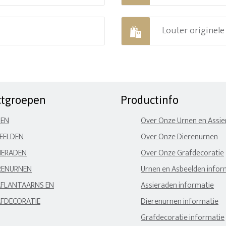
Louter originel
ctgroepen
Productinfo
NEN
Over Onze Urnen en Assi
EELDEN
Over Onze Dierenurnen
IERADEN
Over Onze Grafdecoratie
RENURNEN
Urnen en Asbeelden infor
FLANTAARNS EN
Assieraden informatie
FDECORATIE
Dierenurnen informatie
Grafdecoratie informatie