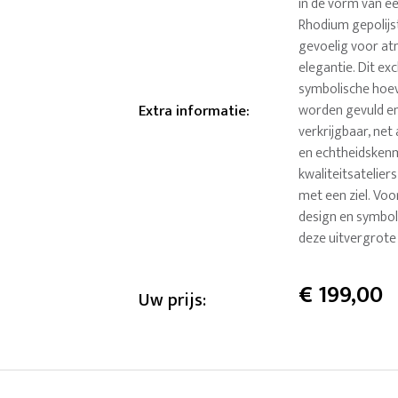
in de vorm van een
Rhodium gepolijst.
gevoelig voor at
elegantie. Dit ex
symbolische hoev
Extra informatie
:
worden gevuld en 
verkrijgbaar, net
en echtheidskenm
kwaliteitsatelie
met een ziel. Voo
design en symboli
deze uitvergrote
€
199,00
Uw prijs: