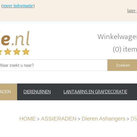
 (
meer informatie
)
late
Winkelwage
(0) ite
Zoeken
RADEN
DIERENURNEN
LANTAARNS EN GRAFDECORATIE
>
>
>
DS
HOME
ASSIERADEN
Dieren Ashangers