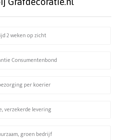
j Grafdecoratie.nl
ijd 2 weken op zicht
antie Consumentenbond
 bezorging per koerier
e, verzekerde levering
uurzaam, groen bedrijf