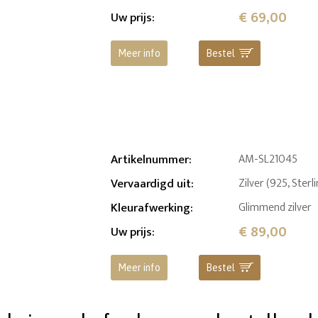
€ 69,00
Uw prijs
:
Meer info
Bestel
Artikelnummer
:
AM-SL21045
Vervaardigd uit
:
Zilver (925, Sterl
Kleurafwerking
:
Glimmend zilver
€ 89,00
Uw prijs
:
Meer info
Bestel