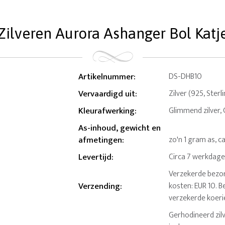
Zilveren Aurora Ashanger Bol Katj
Artikelnummer
:
DS-DHB10
Vervaardigd uit
:
Zilver (925, Sterl
Kleurafwerking
:
Glimmend zilver,
As-inhoud, gewicht en
afmetingen
:
zo'n 1 gram as, ca
Levertijd
:
Circa 7 werkdag
Verzekerde bezor
Verzending
:
kosten: EUR 10. B
verzekerde koeri
Gerhodineerd zil