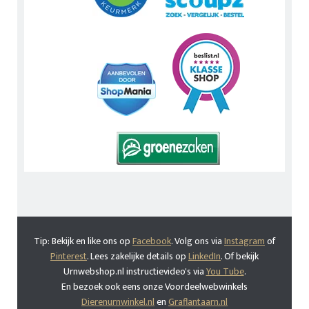
Tip: Bekijk en like ons op
Facebook
. Volg ons via
Instagram
of
Pinterest
. Lees zakelijke details op
LinkedIn
. Of bekijk
Urnwebshop.nl instructievideo's via
You Tube
.
En bezoek ook eens onze Voordeelwebwinkels
Dierenurnwinkel.nl
en
Graflantaarn.nl