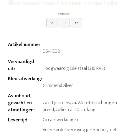
Artikelnummer
:
DS-HE02
Vervaardigd
uit
:
Hoogwaardig Edelstaal (316 RVS)
Kleurafwerking
:
Glimmend zilver
As-inhoud,
gewicht en
zo'n 1 gram as, ca. 2.5 tot 3 cm hoog en
afmetingen
:
breed, collier ca. 50 cm lang
Levertijd
:
Circa 7 werkdagen
Verzekerde bezorging per koerier, met