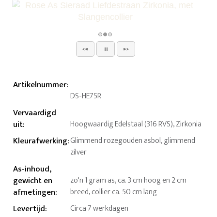
Artikelnummer
:
DS-HE75R
Vervaardigd
uit
:
Hoogwaardig Edelstaal (316 RVS), Zirkonia
Kleurafwerking
:
Glimmend rozegouden asbol, glimmend
zilver
As-inhoud,
gewicht en
zo'n 1 gram as, ca. 3 cm hoog en 2 cm
afmetingen
:
breed, collier ca. 50 cm lang
Levertijd
:
Circa 7 werkdagen