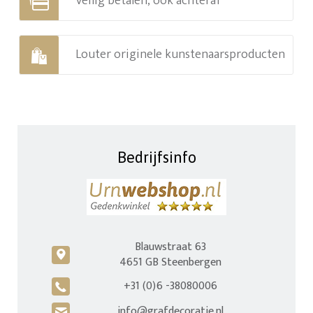
Veilig betalen, ook achteraf
Louter originele kunstenaarsproducten
Bedrijfsinfo
Blauwstraat 63
c
4651 GB Steenbergen
+31 (0)6 -38080006
A
info@grafdecoratie.nl
H