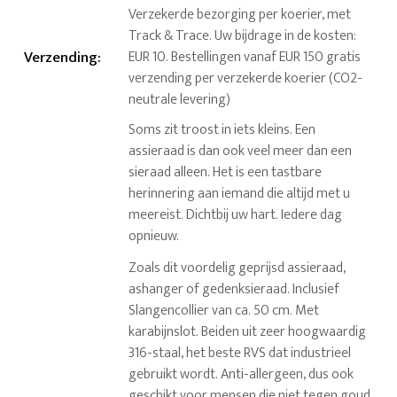
Verzekerde bezorging per koerier, met
Track & Trace. Uw bijdrage in de kosten:
Verzending
:
EUR 10. Bestellingen vanaf EUR 150 gratis
verzending per verzekerde koerier (CO2-
neutrale levering)
Soms zit troost in iets kleins. Een
assieraad is dan ook veel meer dan een
sieraad alleen. Het is een tastbare
herinnering aan iemand die altijd met u
meereist. Dichtbij uw hart. Iedere dag
opnieuw.
Zoals dit voordelig geprijsd assieraad,
ashanger of gedenksieraad. Inclusief
Slangencollier van ca. 50 cm. Met
karabijnslot. Beiden uit zeer hoogwaardig
316-staal, het beste RVS dat industrieel
gebruikt wordt. Anti-allergeen, dus ook
geschikt voor mensen die niet tegen goud