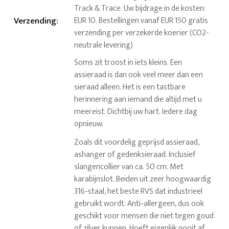
Track & Trace. Uw bijdrage in de kosten:
Verzending
:
EUR 10. Bestellingen vanaf EUR 150 gratis
verzending per verzekerde koerier (CO2-
neutrale levering)
Soms zit troost in iets kleins. Een
assieraad is dan ook veel meer dan een
sieraad alleen. Het is een tastbare
herinnering aan iemand die altijd met u
meereist. Dichtbij uw hart. Iedere dag
opnieuw.
Zoals dit voordelig geprijsd assieraad,
ashanger of gedenksieraad. Inclusief
slangencollier van ca. 50 cm. Met
karabijnslot. Beiden uit zeer hoogwaardig
316-staal, het beste RVS dat industrieel
gebruikt wordt. Anti-allergeen, dus ook
geschikt voor mensen die niet tegen goud
of zilver kunnen. Hoeft eigenlijk nooit af,