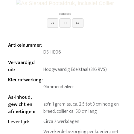
Artikelnummer
:
DS-HE06
Vervaardigd
uit
:
Hoogwaardig Edelstaal (316 RVS)
Kleurafwerking
:
Glimmend zilver
As-inhoud,
gewicht en
zo'n 1 gram as, ca. 2.5 tot 3 cm hoog en
afmetingen
:
breed, collier ca. 50 cm lang
Levertijd
:
Circa 7 werkdagen
Verzekerde bezorging per koerier, met