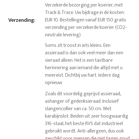
Verzekerde bezorging per koerier, met
Track & Trace. Uw bijdrage in de kosten:
Verzending
:
EUR 10. Bestellingen vanaf EUR 150 gratis
verzending per verzekerde koerier (CO2-
neutrale levering)
Soms zit troost in iets kleins. Een
assieraad is dan ook veel meer dan een
sieraad alleen. Het is een tastbare
herinnering aan iemand die altijd met u
meereist. Dichtbij uw hart. Iedere dag
opnieuw.
Zoals dit voordelig geprijsd assieraad,
ashanger of gedenksieraad. Inclusief
slangencollier van ca. 50 cm. Met
karabijnslot. Beiden uit zeer hoogwaardig
316-staal, het beste RVS dat industrieel
gebruikt wordt. Anti-allergeen, dus ook
geschikt voor mensen die niet tegen goud