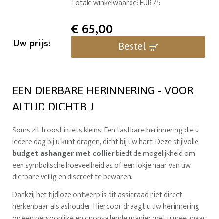
Totale winkelwaarde: EUR 75
€
65,00
Uw prijs:
Bestel
EEN DIERBARE HERINNERING - VOOR
ALTIJD DICHTBIJ
Soms zit troost in iets kleins. Een tastbare herinnering die u
iedere dag bij u kunt dragen, dicht bij uw hart. Deze stijlvolle
budget ashanger met collier
biedt de mogelijkheid om
een symbolische hoeveelheid as of een lokje haar van uw
dierbare veilig en discreet te bewaren.
Dankzij het tijdloze ontwerp is dit assieraad niet direct
herkenbaar als ashouder. Hierdoor draagt u uw herinnering
op een persoonlijke en onopvallende manier met u mee, waar