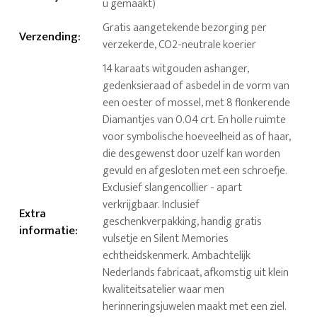
u gemaakt)
Gratis aangetekende bezorging per
Verzending
:
verzekerde, CO2-neutrale koerier
14 karaats witgouden ashanger,
gedenksieraad of asbedel in de vorm van
een oester of mossel, met 8 flonkerende
Diamantjes van 0.04 crt. En holle ruimte
voor symbolische hoeveelheid as of haar,
die desgewenst door uzelf kan worden
gevuld en afgesloten met een schroefje.
Exclusief slangencollier - apart
verkrijgbaar. Inclusief
Extra
geschenkverpakking, handig gratis
informatie
:
vulsetje en Silent Memories
echtheidskenmerk. Ambachtelijk
Nederlands fabricaat, afkomstig uit klein
kwaliteitsatelier waar men
herinneringsjuwelen maakt met een ziel.