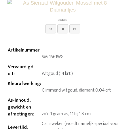
Artikelnummer
:
SM-1561WG
Vervaardigd
uit
:
Witgoud (14 krt.)
Kleurafwerking
:
Glimmend witgoud, diamant 0.04 crt
As-inhoud,
gewicht en
afmetingen
:
zo'n 1 gram as, 1.1 bij 1.8 cm
Ca. 5 weken (wordt namelijk speciaal voor
Levertijd
: