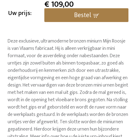
€
109,00
Uw prijs:
Bestel
Deze exclusieve, ultramoderne bronzen miniurn Mijn Roosje
is van Vlaams fabricaat. Hij is alleen verkrijgbaar in mini
formaat, voor de asverdeling onder nabestaanden. Deze
urntjes zijn zowel buiten als binnen toepasbaar, zo goed als
onderhoudsvrij en kenmerken zich door een utrastrakke,
eigentijdse vormgeving en een hoge graad van afwerking en
design. Het vervaardigen van deze bronzen mini urnen begint
met het maken van een mal uit gips. Zodra de mal gereed is,
wordt in de opening het vloeibare brons gegoten. Na stolling
wordt het gips eraf geborsteld en wordt de ruwe vorm naar
de werkplaats gestuurd. In de werkplaats worden de bronzen
urntjes verder afgewerkt. Ten slotte worden de miniurnen
gepatineerd. Hierdoor krijgen deze urnen hun bijzondere
uitstraling. Meer info over hoe u de juiste urn-inhoud kiest,