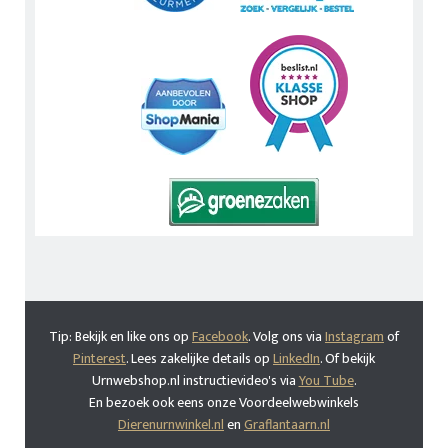
Tip: Bekijk en like ons op
Facebook
. Volg ons via
Instagram
of
Pinterest
. Lees zakelijke details op
LinkedIn
. Of bekijk
Urnwebshop.nl instructievideo's via
You Tube
.
En bezoek ook eens onze Voordeelwebwinkels
Dierenurnwinkel.nl
en
Graflantaarn.nl