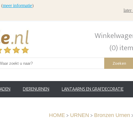
 (
meer informatie
)
late
Winkelwage
(0) ite
Zoeken
RADEN
DIERENURNEN
LANTAARNS EN GRAFDECORATIE
>
>
HOME
URNEN
Bronzen Urnen