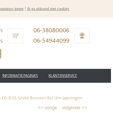
r opnieuw tonen
ik ga akkoord met cookies
n
06-38080006
ms
06-54944099
INFORMATIE PAGINA'S
KLANTENSERVICE
>
DS-B12L Grote Bronzen Bol Urn Jaarringen
<<
vorige
volgende
>>