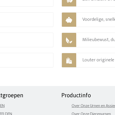
Voordelige, snell
Milieubewust, d
Louter originel
ctgroepen
Productinfo
NEN
Over Onze Urnen en Assi
EELDEN
Over Onze Dierenurnen