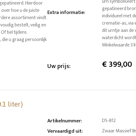
urn symboliseert 
gepatineerd. Hierdoor
gepatineerd bron
 over hoe u de juiste
Extra informatie
:
individueel met d
erdere assortiment vindt
crematie-as, via 
oudig bestelt, veilig en
dit urntje aan de
 Of bel tijdens
waterdicht wordt 
die u graag persoonlijk
Winkelwaarde 3 l
€
399,00
Uw prijs:
1 liter)
Artikelnummer
:
DS-B12
Vervaardigd uit
:
Zwaar Massief B