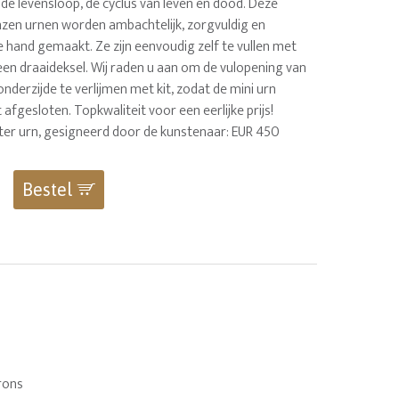
de levensloop, de cyclus van leven en dood. Deze
zen urnen worden ambachtelijk, zorgvuldig en
e hand gemaakt. Ze zijn eenvoudig zelf te vullen met
een draaideksel. Wij raden u aan om de vulopening van
 onderzijde te verlijmen met kit, zodat de mini urn
afgesloten. Topkwaliteit voor een eerlijke prijs!
iter urn, gesigneerd door de kunstenaar: EUR 450
Bestel
rons