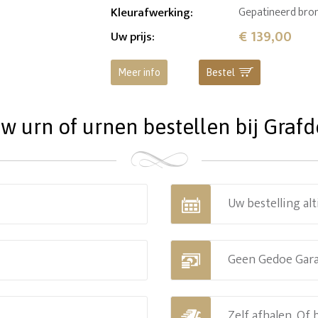
Kleurafwerking
:
Gepatineerd brons
€ 139,00
Uw prijs
:
Meer info
Bestel
 urn of urnen bestellen bij Grafde
Uw bestelling alt
Geen Gedoe Gar
Zelf afhalen. Of