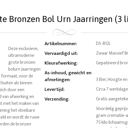
te Bronzen Bol Urn Jaarringen (3 li
Artikelnummer
:
DS-B12L
Deze exclusieve,
Vervaardigd uit
:
Zwaar Massief B
ultramoderne
grote bronzen
Kleurafwerking
:
Gepatineerd brons
bolurn Jaarringen
As-inhoud, gewicht en
ni formaat, voor de
afmetingen
:
3 liter, Hoogte e
 buiten als binnen
Levertijd
:
Circa 7 werkdag
zich door een
d van afwerking en
Verzending
:
Gratis aangeteke
nt met het maken van
Voordelig geprij
pening het vloeibare
gram crematie-as
teld en wordt de ruwe
75 kilo lichaamsg
orden de bronzen