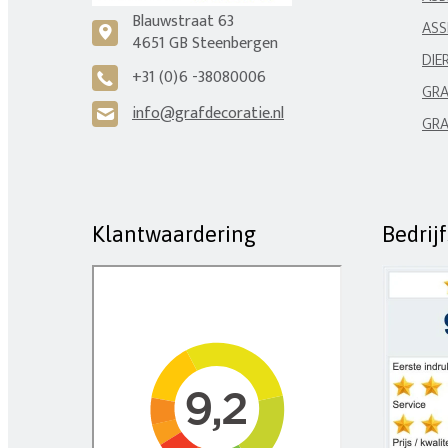
Blauwstraat 63
ASS
c
4651 GB Steenbergen
DIE
+31 (0)6 -38080006
A
GRA
info@grafdecoratie.nl
H
GRA
Klantwaardering
Bedrij