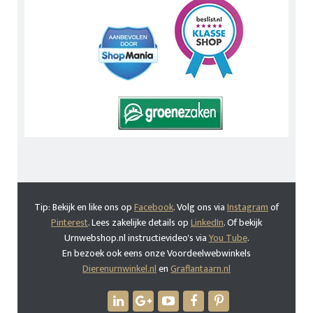
Tip: Bekijk en like ons op
Facebook
. Volg ons via
Instagram
of
Pinterest
. Lees zakelijke details op
LinkedIn
. Of bekijk
Urnwebshop.nl instructievideo's via
You Tube
.
En bezoek ook eens onze Voordeelwebwinkels
Dierenurnwinkel.nl
en
Graflantaarn.nl