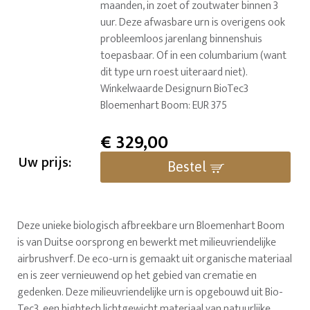
maanden, in zoet of zoutwater binnen 3
uur. Deze afwasbare urn is overigens ook
probleemloos jarenlang binnenshuis
toepasbaar. Of in een columbarium (want
dit type urn roest uiteraard niet).
Winkelwaarde Designurn BioTec3
Bloemenhart Boom: EUR 375
€
329,00
Uw prijs:
Bestel
Deze unieke biologisch afbreekbare urn Bloemenhart Boom
is van Duitse oorsprong en bewerkt met milieuvriendelijke
airbrushverf. De eco-urn is gemaakt uit organische materiaal
en is zeer vernieuwend op het gebied van crematie en
gedenken. Deze milieuvriendelijke urn is opgebouwd uit Bio-
Tec3, een hightech lichtgewicht materiaal van natuurlijke