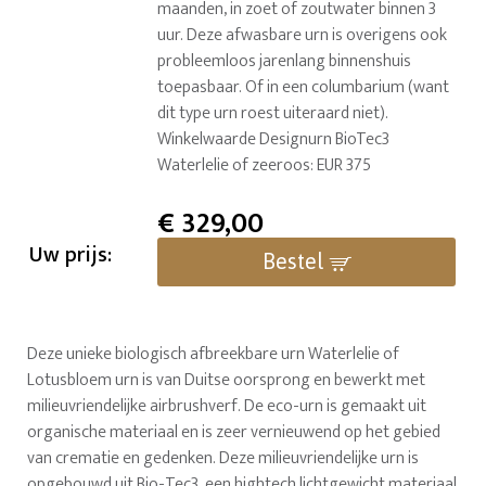
maanden, in zoet of zoutwater binnen 3
uur. Deze afwasbare urn is overigens ook
probleemloos jarenlang binnenshuis
toepasbaar. Of in een columbarium (want
dit type urn roest uiteraard niet).
Winkelwaarde Designurn BioTec3
Waterlelie of zeeroos: EUR 375
€
329,00
Uw prijs:
Bestel
Deze unieke biologisch afbreekbare urn Waterlelie of
Lotusbloem urn is van Duitse oorsprong en bewerkt met
milieuvriendelijke airbrushverf. De eco-urn is gemaakt uit
organische materiaal en is zeer vernieuwend op het gebied
van crematie en gedenken. Deze milieuvriendelijke urn is
opgebouwd uit Bio-Tec3, een hightech lichtgewicht materiaal