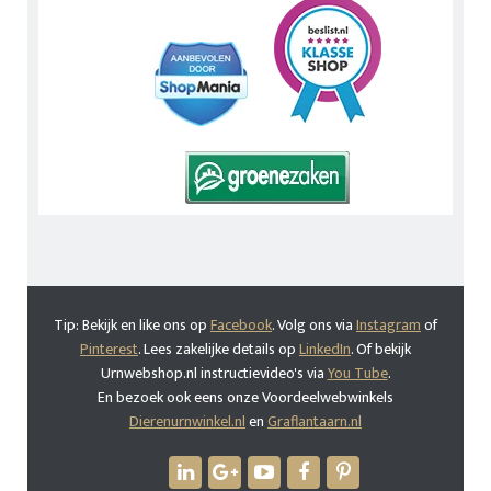
Tip: Bekijk en like ons op
Facebook
. Volg ons via
Instagram
of
Pinterest
. Lees zakelijke details op
LinkedIn
. Of bekijk
Urnwebshop.nl instructievideo's via
You Tube
.
En bezoek ook eens onze Voordeelwebwinkels
Dierenurnwinkel.nl
en
Graflantaarn.nl