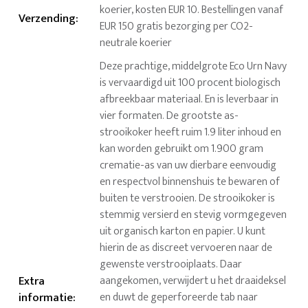
koerier, kosten EUR 10. Bestellingen vanaf
Verzending
:
EUR 150 gratis bezorging per CO2-
neutrale koerier
Deze prachtige, middelgrote Eco Urn Navy
is vervaardigd uit 100 procent biologisch
afbreekbaar materiaal. En is leverbaar in
vier formaten. De grootste as-
strooikoker heeft ruim 1.9 liter inhoud en
kan worden gebruikt om 1.900 gram
crematie-as van uw dierbare eenvoudig
en respectvol binnenshuis te bewaren of
buiten te verstrooien. De strooikoker is
stemmig versierd en stevig vormgegeven
uit organisch karton en papier. U kunt
hierin de as discreet vervoeren naar de
gewenste verstrooiplaats. Daar
Extra
aangekomen, verwijdert u het draaideksel
informatie
:
en duwt de geperforeerde tab naar