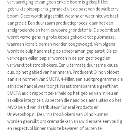
vervaardiging ervan geen enkele boom is gekapt! Het
gebruikte biopapier is gemaakt uit de bast van de Mulberry
boom. Deze wordt afgeschild, waarna er weer nieuwe bast
aangroeit. Een duurzaam productieproces, daar het een
snelgroeiende en hernieuwbare grondstof is. De boombast
wordt vervolgens in grote ketels gekookt tot pulpmassa,
waaraan Ixora bloemen worden toegevoegd. Vervolgens
wordt de pulp handmatig op schepramen geplaatst. De zo
verkregen vellen papier worden in de zon gedroogd en
verwerkt tot strooikokers. Een uitermate duurzame keuze
dus, op het gebied van herinneren. Producent Olino voldoet
aan alle normen van SMETA 4-Pillar, een auditprogramma die
ethische handel waarborgt. Naast transparantie geeft het
SMETA audit rapport zekerheid op het gebied van milieu en
zakelijke integriteit. Aspecten die naadloos aansluiten op het
MVO beleid van distributeur Funeral Products en
Urnwebshop.nl. De urn strooikokers van Olino kunnen
worden gebruikt om crematie-as van uw dierbare eenvoudig
en respectvol binnenshuis te bewaren of buiten te