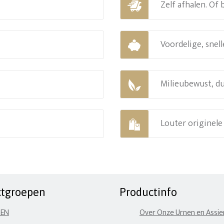
Zelf afhalen. Of
Voordelige, snell
Milieubewust, d
Louter originel
ctgroepen
Productinfo
NEN
Over Onze Urnen en Assi