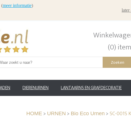
 (
meer informatie
)
late
Winkelwage
(0) ite
Zoeken
RADEN
DIERENURNEN
LANTAARNS EN GRAFDECORATIE
>
>
>
SC-001S K
HOME
URNEN
Bio Eco Urnen