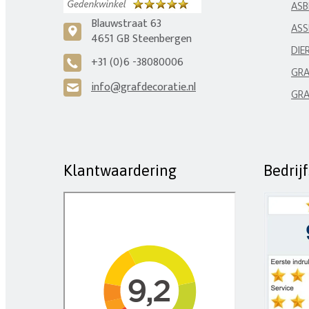
ASB
Blauwstraat 63
ASS
c
4651 GB Steenbergen
DIE
+31 (0)6 -38080006
A
GRA
info@grafdecoratie.nl
H
GRA
Klantwaardering
Bedrij