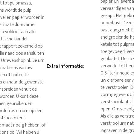
papier. En leverb
t tot pulpmassa,
vervaardigen va
s wordt de pulp
gekapt. Het gebr
ellen papier worden in
boombast. Deze 
itermate duurzame
bast aangroeit. 
no voldoet aan alle
snelgroeiende, h
thische handel
ketels tot pulp
 rapport zekerheid op
toegevoegd. Ver
 die naadloos aansluiten
geplaatst. De zo
n Urnwebshop.nl. De urn
Extra informatie
:
verwerkt tot her
ematie-as van uw
0.5 liter inhoud
en of buiten te
uw dierbare eenv
voeren naar de gewenste
te verstrooien. D
rspreiden vanuit de
vormgegeven. U k
d worden. U kunt deze
verstrooiplaats.
nen gebruiken. En
open. Om vervolg
orden as en urn op een
Als alle as verst
 strooikoker is
verstrooi urn nat
e maat nodig hebben, of
ingraven in de gr
ons op. Wij helpen u