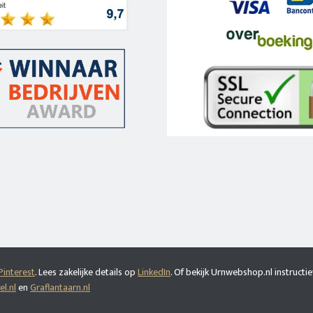
Pinterest
. Lees zakelijke details op
LinkedIn
. Of bekijk Urnwebshop.nl instructie
l.nl
en
Graflantaarn.nl