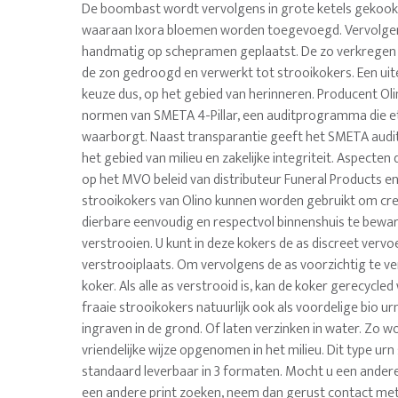
De boombast wordt vervolgens in grote ketels gekook
waaraan Ixora bloemen worden toegevoegd. Vervolgen
handmatig op schepramen geplaatst. De zo verkregen v
de zon gedroogd en verwerkt tot strooikokers. Een u
keuze dus, op het gebied van herinneren. Producent Oli
normen van SMETA 4-Pillar, een auditprogramma die e
waarborgt. Naast transparantie geeft het SMETA audit
het gebied van milieu en zakelijke integriteit. Aspecten
op het MVO beleid van distributeur Funeral Products e
strooikokers van Olino kunnen worden gebruikt om cr
dierbare eenvoudig en respectvol binnenshuis te bewar
verstrooien. U kunt in deze kokers de as discreet ver
verstrooiplaats. Om vervolgens de as voorzichtig te ve
koker. Als alle as verstrooid is, kan de koker gerecycle
fraaie strooikokers natuurlijk ook als voordelige bio ur
ingraven in de grond. Of laten verzinken in water. Zo w
vriendelijke wijze opgenomen in het milieu. Dit type urn
standaard leverbaar in 3 formaten. Mocht u een ander
een andere print zoeken, neem dan gerust contact met 