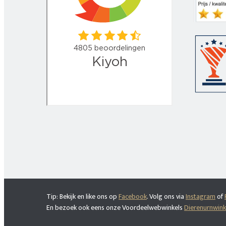
Tip: Bekijk en like ons op
Facebook
. Volg ons via
Instagram
of
En bezoek ook eens onze Voordeelwebwinkels
Dierenurnwinke