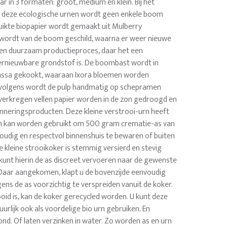
aar in 3 formaten: groot, medium en klein. Bij het
n deze ecologische urnen wordt geen enkele boom
uikte biopapier wordt gemaakt uit Mulberry
wordt van de boom geschild, waarna er weer nieuwe
Een duurzaam productieproces, daar het een
ernieuwbare grondstof is. De boombast wordt in
massa gekookt, waaraan Ixora bloemen worden
volgens wordt de pulp handmatig op schepramen
 verkregen vellen papier worden in de zon gedroogd en
inneringsproducten. Deze kleine verstrooi-urn heeft
 en kan worden gebruikt om 500 gram crematie-as van
oudig en respectvol binnenshuis te bewaren of buiten
e kleine strooikoker is stemmig versierd en stevig
unt hierin de as discreet vervoeren naar de gewenste
 Daar aangekomen, klapt u de bovenzijde eenvoudig
ens de as voorzichtig te verspreiden vanuit de koker.
rooid is, kan de koker gerecycled worden. U kunt deze
uurlijk ook als voordelige bio urn gebruiken. En
ond. Of laten verzinken in water. Zo worden as en urn