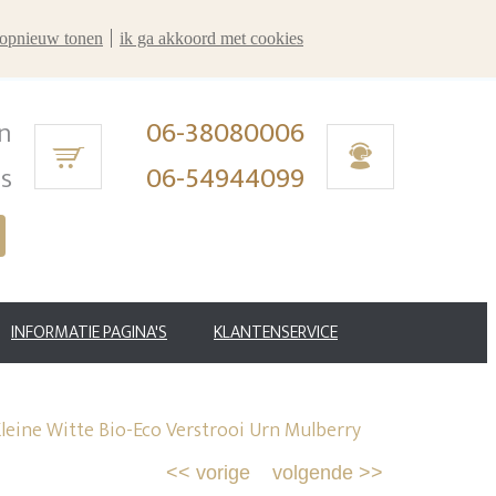
r opnieuw tonen
ik ga akkoord met cookies
n
06-38080006
ms
06-54944099
INFORMATIE PAGINA'S
KLANTENSERVICE
leine Witte Bio-Eco Verstrooi Urn Mulberry
<<
vorige
volgende
>>