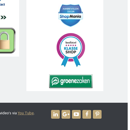
video's via
You Tube
.