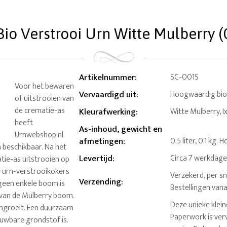
Bio Verstrooi Urn Witte Mulberry (0.
Artikelnummer
:
SC-001S
Voor het bewaren
Vervaardigd uit
:
Hoogwaardig biol
of uitstrooien van
de crematie-as
Kleurafwerking
:
Witte Mulberry, 
heeft
As-inhoud, gewicht en
Urnwebshop.nl
afmetingen
:
0.5 liter, 0.1 kg.
 beschikbaar. Na het
Levertijd
:
Circa 7 werkdag
tie-as uitstrooien op
e urn-verstrooikokers
Verzekerd, per sn
Verzending
:
 geen enkele boom is
Bestellingen van
t van de Mulberry boom.
Deze unieke klein
angroeit. Een duurzaam
Paperwork is ver
euwbare grondstof is.