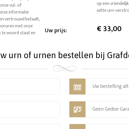
op een vriendelij
onze vul- of
witte urn-verstr
onze informatie
 en vertrouwd betaalt,
ntooruren met onze
€
33,00
Uw prijs:
k te woord staat en
 urn of urnen bestellen bij Grafde
Uw bestelling alt
Geen Gedoe Gar