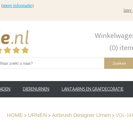
 (
meer informatie
)
late
Winkelwage
(0) ite
Zoeken
RADEN
DIERENURNEN
LANTAARNS EN GRAFDECORATIE
>
>
>
VOL-34
HOME
URNEN
Airbrush Designer Urnen