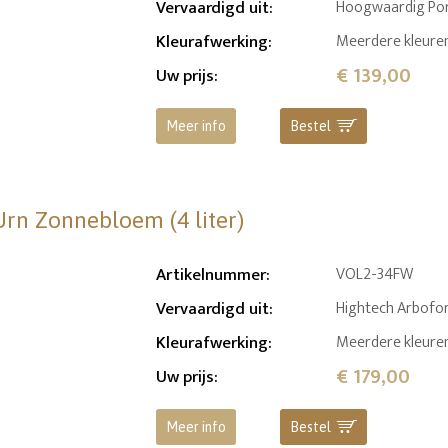
Vervaardigd uit
:
Hoogwaardig Por
Kleurafwerking
:
Meerdere kleuren
€ 139,00
Uw prijs
:
Meer info
Bestel
Urn Zonnebloem (4 liter)
Artikelnummer
:
VOL2-34FW
Vervaardigd uit
:
Hightech Arbofor
Kleurafwerking
:
Meerdere kleuren
€ 179,00
Uw prijs
:
Meer info
Bestel