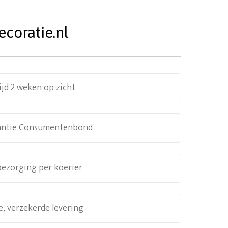
coratie.nl
ijd 2 weken op zicht
antie Consumentenbond
 bezorging per koerier
e, verzekerde levering