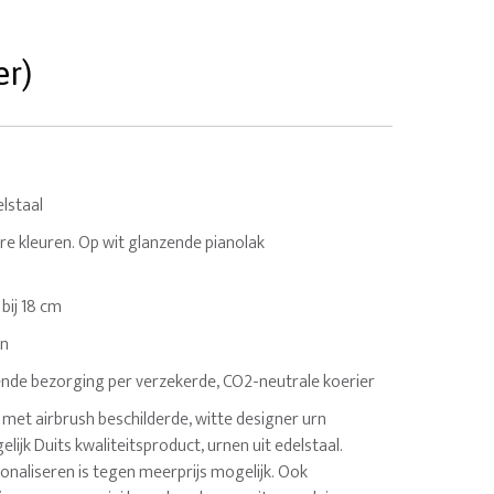
er)
lstaal
re kleuren. Op wit glanzende pianolak
8 bij 18 cm
en
nde bezorging per verzekerde, CO2-neutrale koerier
met airbrush beschilderde, witte designer urn
ijk Duits kwaliteitsproduct, urnen uit edelstaal.
onaliseren is tegen meerprijs mogelijk. Ook