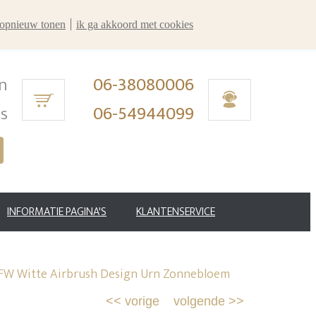
r opnieuw tonen
ik ga akkoord met cookies
n
06-38080006
ms
06-54944099
INFORMATIE PAGINA'S
KLANTENSERVICE
FW Witte Airbrush Design Urn Zonnebloem
<<
vorige
volgende
>>