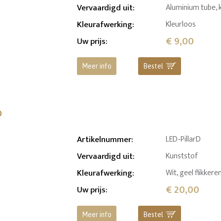
Vervaardigd uit
:
Aluminium tube, 
Kleurafwerking
:
Kleurloos
€ 9,00
Uw prijs
:
Meer info
Bestel
o
Artikelnummer
:
LED-PillarD
Vervaardigd uit
:
Kunststof
Kleurafwerking
:
Wit, geel flikker
€ 20,00
Uw prijs
:
Meer info
Bestel