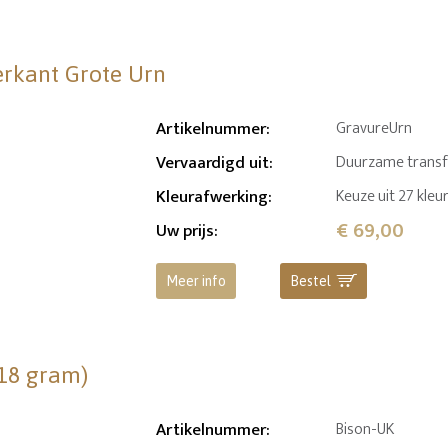
erkant Grote Urn
Artikelnummer
:
GravureUrn
Vervaardigd uit
:
Duurzame transfer
Kleurafwerking
:
Keuze uit 27 kleu
€ 69,00
Uw prijs
:
Meer info
Bestel
(18 gram)
Artikelnummer
:
Bison-UK