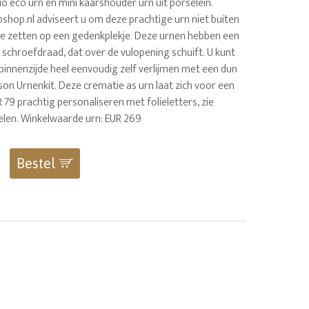
bio eco urn en mini kaarshouder urn uit porselein.
shop.nl adviseert u om deze prachtige urn niet buiten
te zetten op een gedenkplekje. Deze urnen hebben een
 schroefdraad, dat over de vulopening schuift. U kunt
 binnenzijde heel eenvoudig zelf verlijmen met een dun
Bison Urnenkit. Deze crematie as urn laat zich voor een
 79 prachtig personaliseren met folieletters, zie
kelen. Winkelwaarde urn: EUR 269
Bestel