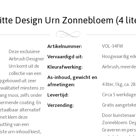
tte Design Urn Zonnebloem (4 lit
Artikelnummer
:
VOL-34FW
Deze exclusieve
Vervaardigd uit
:
Hoogwaardig ede
Airbrush Designer
Urn komt uit de
Kleurafwerking
:
Airbrush, meerde
collectie van een
As-inhoud, gewicht en
 opgebouwd uit zeer
afmetingen
:
4 liter, 1 kg, ca. 2
kwalitatief minstens zo
Levertijd
:
Circa 5 werkdag
lang mooi, zelfs onder
hermende coating. En
Verzending
:
Gratis aangeteke
etaalbaar alternatief
Door kunstenaar 
 met klem deze
Zonnebloem. Degel
hutting van een
Graveren en pers
ste urn-inhoud kiest,