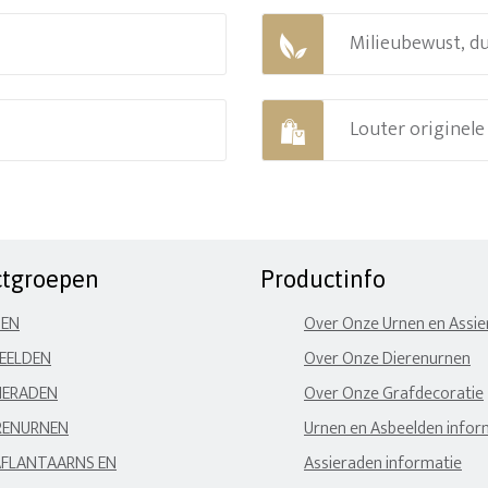
Milieubewust, d
Louter originel
ctgroepen
Productinfo
NEN
Over Onze Urnen en Assi
EELDEN
Over Onze Dierenurnen
IERADEN
Over Onze Grafdecoratie
RENURNEN
Urnen en Asbeelden infor
FLANTAARNS EN
Assieraden informatie