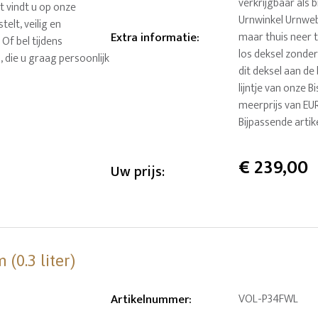
verkrijgbaar als 
t vindt u op onze
Urnwinkel Urnweb
elt, veilig en
Extra informatie
:
maar thuis neer 
 Of bel tijdens
los deksel zonder
die u graag persoonlijk
dit deksel aan de
lijntje van onze 
meerprijs van EUR
Bijpassende arti
€
239,00
Uw prijs:
(0.3 liter)
Artikelnummer
:
VOL-P34FWL