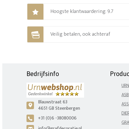
Hoogste klantwaardering: 9.7
Veilig betalen, ook achteraf
Bedrijfsinfo
Produ
UR
ASB
Blauwstraat 63
ASS
c
4651 GB Steenbergen
DIE
+31 (0)6 -38080006
A
GRA
info@grafdecoratie.nl
H