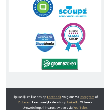
Tip: Bekijk en like ons op
Facebook
. Volg ons via
Instagram
of
Pinterest
. Lees zakelijke details op
LinkedIn
. Of bekijk
Urnwebshop.nl instructievideo's via
You Tube
.